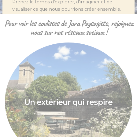
Prenez le temps d’explorer, d’imaginer et de
visualiser ce que nous pourrions créer ensemble.
Votre projet pourrait être le prochain à enrichir
Pour voir les coulisses de Jura Paysagiste, rejoignez
cette galerie..
nous sur nos réseaux sociaux !
Un extérieur qui respire