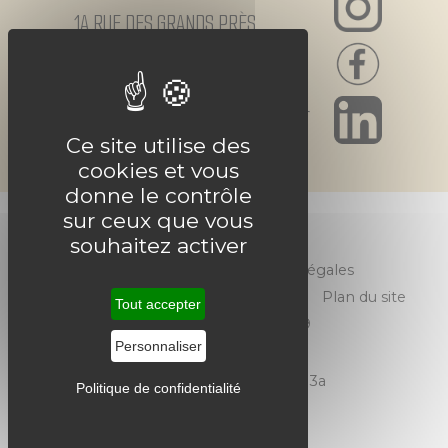
1A RUE DES GRANDS PRÈS
39100 CHAMPVANS
03 84 82 24 89
contact@jura-paysagiste.fr
Ce site utilise des
cookies et vous
donne le contrôle
sur ceux que vous
souhaitez activer
Accueil
Mentions légales
Politique de Confidentialité
Plan du site
Tout accepter
03 84 82 24 89
Personnaliser
© 2025 Jura Paysagiste V1.3a
Politique de confidentialité
M